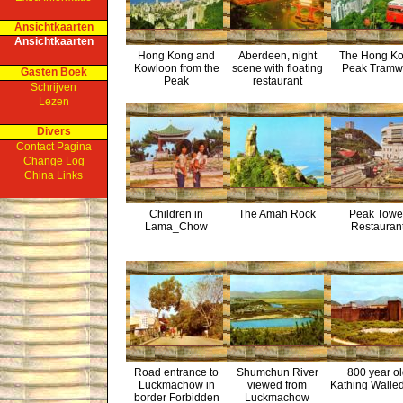
Ansichtkaarten
Ansichtkaarten
Hong Kong and
Aberdeen, night
The Hong K
Kowloon from the
scene with floating
Peak Tramw
Gasten Boek
Peak
restaurant
Schrijven
Lezen
Divers
Contact Pagina
Change Log
China Links
Children in
The Amah Rock
Peak Towe
Lama_Chow
Restauran
Road entrance to
Shumchun River
800 year o
Luckmachow in
viewed from
Kathing Walled
border Forbidden
Luckmachow