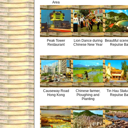
Area
Peak Tower
Lion Dance during
Beautiful scene
Restaurant
Chinese New Year
Repulse B
Causeway Road
Chinese farmer,
Tin Hau Statu
Hong Kong
Ploughing and
Repulse B
Planting