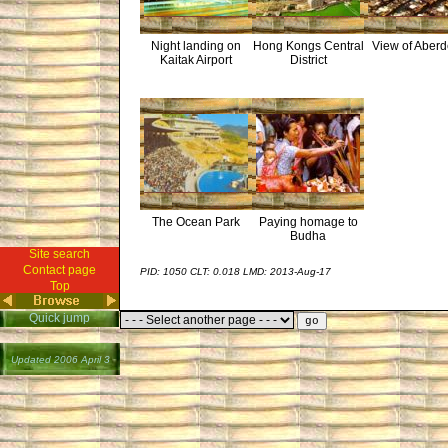
Night landing on
Hong Kongs Central
View of Aber
Kaitak Airport
District
The Ocean Park
Paying homage to
Budha
Site search
Contact page
PID: 1050
CLT: 0.018
LMD: 2013-Aug-17
Top
Quick jump
Updated 2006 April 3