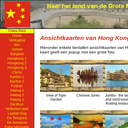
China Reis
Home
Ansichtkaarten van Hong Kon
Vertraging
Ibis
Hieronder enkele tientallen ansichtkaarten van 
Vertrek
kaart geeft een popup met een grote foto.
Bangkok
Hongkong 1
Hongkong 2
Hongkong 3
China
Kanton 1
Kanton 2
Foshan
Peking 1
Peking 2
View of Tiger
Chinese Junks
Jumbo - the la
Garden
and most luxu
Peking 3
floating restau
De Muur
Verboden stad
Laatste Dag
De Terugreis
De Noorpool
Extra Informatie