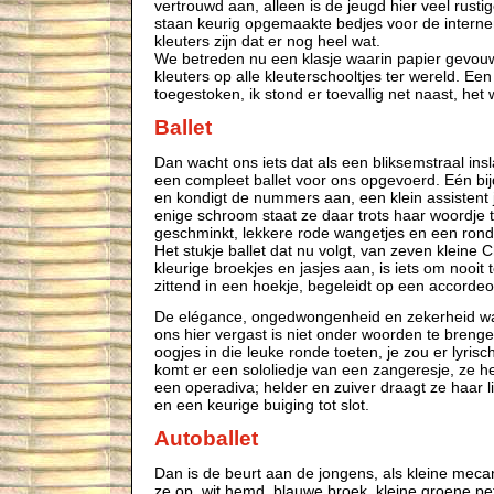
vertrouwd aan, alleen is de jeugd hier veel rustige
staan keurig opgemaakte bedjes voor de intern
kleuters zijn dat er nog heel wat.
We betreden nu een klasje waarin papier gevouwe
kleuters op alle kleuterschooltjes ter wereld. Een
toegestoken, ik stond er toevallig net naast, he
Ballet
Dan wacht ons iets dat als een bliksemstraal insl
een compleet ballet voor ons opgevoerd. Eén bi
en kondigt de nummers aan, een klein assistent
enige schroom staat ze daar trots haar woordje 
geschminkt, lekkere rode wangetjes en een rond 
Het stukje ballet dat nu volgt, van zeven kleine
kleurige broekjes en jasjes aan, is iets om nooit 
zittend in een hoekje, begeleidt op een accordeo
De elégance, ongedwongenheid en zekerheid w
ons hier vergast is niet onder woorden te brenge
oogjes in die leuke ronde toeten, je zou er lyris
komt er een sololiedje van een zangeresje, ze h
een operadiva; helder en zuiver draagt ze haar l
en een keurige buiging tot slot.
Autoballet
Dan is de beurt aan de jongens, als kleine meca
ze op, wit hemd, blauwe broek, kleine groene petj