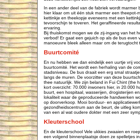
In een ander deel van de fabriek wordt marmer 
hier klaar om uit één stuk marmer een theepot-
kettinkje en theekopje eveneens met een kettink
tevoorschijn te toveren. Het geraffineerde resul
ervaring.
Bij thuiskomst mogen we de zij-ingang van het hote
verbod! Er gaat een gejuich op als de bus even 
manoeuvre bleek alleen maar om de terugtocht 
Buurtcomité
En nu hebben we dan eindelijk een uurtje vrij v
buurtcomité. Het wordt een herhaling van de c
stadsniveau. De bus draait een erg smal straatje 
langs de muren. De voorzitter van deze buurtsc
thee natuurlijk. We zijn beland in Fui Chint (the
kort overzicht: 70.000 inwoners hier, in 20.000 h
buurt, een hospitaal, wasserijen, drogisterijen e
lokaliteit waar de geproduceerde handwerken w
op doorverkoop. Mooi borduur- en applicatiewerk 
gezondheidscentrum aan de beurt, de uitleg komt, 
van een al wat oudere dokter met een zeer symp
Kleuterschool
En de kleuterschool Vele ukkies zwaaien en roepe
een volgend binnenplaatsje doen ze spelletjes in 