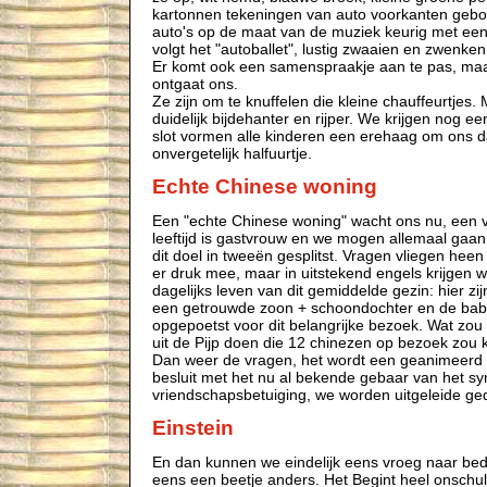
kartonnen tekeningen van auto voorkanten gebo
auto's op de maat van de muziek keurig met een
volgt het "autoballet", lustig zwaaien en zwenken 
Er komt ook een samenspraakje aan te pas, maa
ontgaat ons.
Ze zijn om te knuffelen die kleine chauffeurtjes.
duidelijk bijdehanter en rijper. We krijgen nog ee
slot vormen alle kinderen een erehaag om ons 
onvergetelijk halfuurtje.
Echte Chinese woning
Een "echte Chinese woning" wacht ons nu, een 
leeftijd is gastvrouw en we mogen allemaal gaan 
dit doel in tweeën gesplitst. Vragen vliegen heen
er druk mee, maar in uitstekend engels krijgen w
dagelijks leven van dit gemiddelde gezin: hier z
een getrouwde zoon + schoondochter en de baby. 
opgepoetst voor dit belangrijke bezoek. Wat zo
uit de Pijp doen die 12 chinezen op bezoek zou 
Dan weer de vragen, het wordt een geanimeerd g
besluit met het nu al bekende gebaar van het s
vriendschapsbetuiging, we worden uitgeleide ge
Einstein
En dan kunnen we eindelijk eens vroeg naar bed 
eens een beetje anders. Het Begint heel onschul