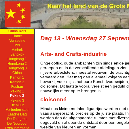
China Reis
Home
Dag 13 - Woensdag 27 Septe
Vertraging
Ibis
Vertrek
Arts- and Crafts-industrie
Bangkok
Hongkong 1
Ongelooflijk, oude ambachten zijn sinds enige ja
Hongkong 2
geroepen en in de verschillende afdelingen zie
Hongkong 3
nijvere arbeidsters, meestal vrouwen, de pracht
China
vervaardigen. Het mag dan allemaal volgens ee
Kanton 1
bewerkt, voor mij is het pure Kunst. Ivoorsnijden,
Kanton 2
cloisonné. Dit laatste vooral vereist een geduld 
Foshan
nauwelijks meer op te brengen is.
Peking 1
Peking 2
cloisonné
Peking 3
De Muur
Minutieus kleine metalen figuurtjes worden met 
Verboden stad
vaas aangebracht, precies op de juiste plaats. I
Laatste Dag
worden dan de uitgespaarde ruimtes met diverse 
De Terugreis
opgevuld en al doende ontstaat door een ongeloo
De Noorpool
weelde van kleuren en vormen.
Extra Informatie