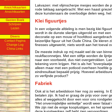
Lakvazen: met vlijmscherpe mesjes worden de pa
Ansichtkaarten
rode laklaag aangebracht. Met een haast griezel
Ansichtkaarten
deze kunstenaars de overbodige delen weg, het li
Gasten Boek
Klei figuurtjes
Schrijven
Lezen
In een volgende afdeling is men bezig klei figuur
wordt in de dunste sliertjes uitgerold en met een 
Divers
decoratie op een mouw of hoofdtooi aangebrach
keizerlijke figuur uit het Oude China. De kleren zij
Contact Pagina
finesses uitgewerkt, niets wordt aan het toeval o
Change Log
China Links
De meeste indruk op mij maakt wel de van binne
reukflaconnetjes. Met een stiftje worden de lijntj
naar een voorbeeld, dus niet overgetrokken. La
tekening vorm krijgen. Het is als het "toverplaatj
alleen maar met een potlood overheen hoefde gaa
eindresultaat bepaald prijzig. Hoeveel arbeidsuren 
zo verfijnde product?
Fabriek
Ook al is het arbeidsloon hier nog zo weinig. In 
betalen zijn. Ik had er graag de prijs voor over
alles al weggekocht door een voor ons rondgele
"Het onvermijdelijke winkeltje" wordt weer fataa
We zijn niet de enige kooplustigen, en het spree
deze kunstwerkjes zelf hebt zien vervaardigen.