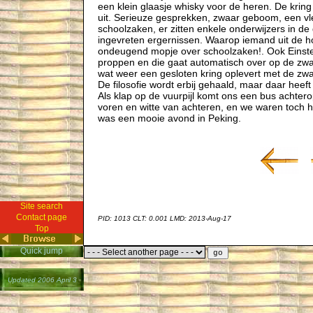
een klein glaasje whisky voor de heren. De kring
uit. Serieuze gesprekken, zwaar geboom, een vleu
schoolzaken, er zitten enkele onderwijzers in d
ingevreten ergernissen. Waarop iemand uit de 
ondeugend mopje over schoolzaken!. Ook Einst
proppen en die gaat automatisch over op de zwar
wat weer een gesloten kring oplevert met de zwar
De filosofie wordt erbij gehaald, maar daar heef
Als klap op de vuurpijl komt ons een bus achtero
voren en witte van achteren, en we waren toch he
was een mooie avond in Peking.
Site search
Contact page
PID: 1013
CLT: 0.001
LMD: 2013-Aug-17
Top
Quick jump
Updated 2006 April 3